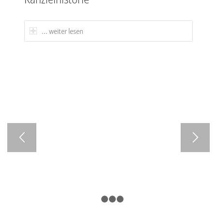
... weiter lesen
1
2
3
4